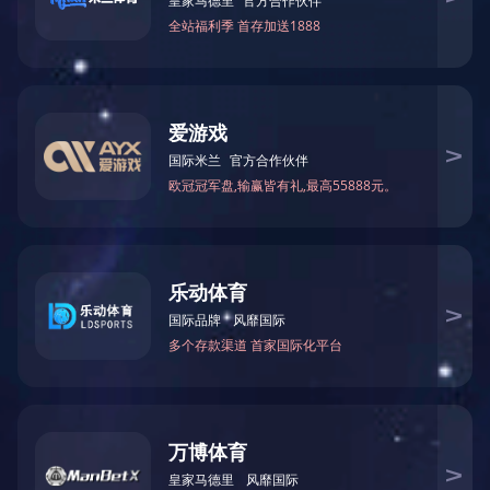
浏览量：41
地址：长沙市天心区长沙天心软件产
2025年12月9
业园B座803-804
自然资源局圆满举
电话：0731-81671998
“山东省地质灾
苏州公司：
浏览量：287
地址：苏州市高新区科发路101号致
近日，我司承建的
远国际商务大厦南楼503室
要技术支撑，建设
电话：0512-66806280
梦图助力打造“平
网址：niohnmc.com
浏览量：271
邮箱：dmgis@163.com
4月19日，玉林
极端天气的应急响
我司成功中标一
浏览量：324