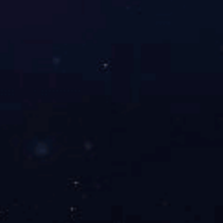
南宁市海绵城市
浏览量：947
2016年12月8
运行情况，审查项
南宁市农村气象
浏览量：1339
2016年3月2
南宁市气象台王台
梦图kaiyun·开云（中国）官方网站
|
关于我们
|