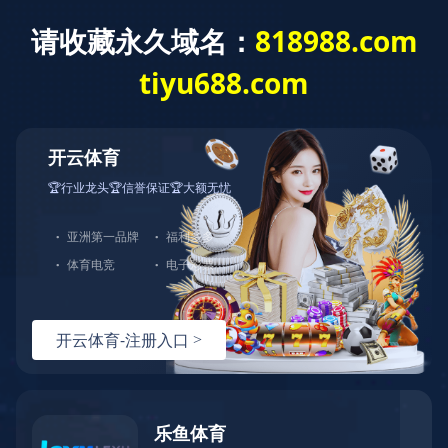
kaiyun·开云（中国）官方网站
欢迎访问kaiyun·开云（中国）官方网站-kaiyun.com 官方网站！
专业GIS(地理
提供地理信息平台、智慧气
梦图kaiyun·开云（中国）官方网站
关于我们
产品服务
经典案例
行业应用