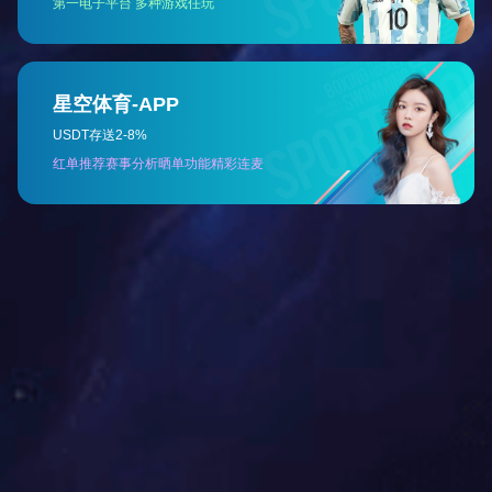
*DMGIS桌面
DMGIS桌面平台（DM
oject Platform
DMGIS数据处理
像分析、系统库管