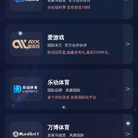
梦图省市县三级地质灾害…
kaiyun·开云（中国）官方
网站-kaiyun.com
CONTACT US
长沙公司：
地址：长沙市天心区长沙天心软件产
业园B座803-804
电话：0731-81671998
苏州公司：
地址：苏州市高新区科发路101号致
远国际商务大厦南楼503室
DMGIS平台不
专业属性数据，而
电话：0512-66806280