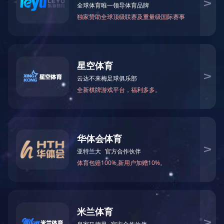
kaiyun·开云（中国）官方网站
您的位置：
kai
kaiyun·开云（中国）官方
kaiyun·开云（中国）官方网站-kaiyun.com
网站
能源气象服务平台
kaiyun·开云（中国）官方网站
能源气象服务产品软
项目动态
铁路专业气象平台
能源气象服务GIS系统
行业资讯
能源气象服务地理信
农业水利气象系统
铁路气象预警地理信
能源气象预警DMGIS
地灾应急气象系统
工程气象现代化系统