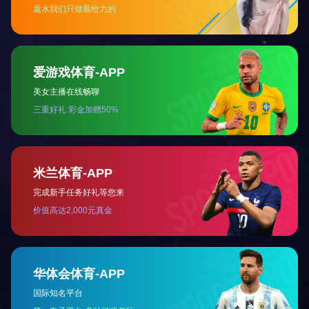
旅游智慧气象系统
航空专业气象产品软
能源气象预警信息系
能源气象系统
铁路气象大数据DMGI
梦图kaiyun·开云（中国）官方网站
|
关于我们
|
手机：18015596689(赵总)
地址：苏州市高新区科发路10