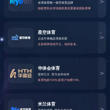
kaiyun·开云（中国）官方网站
您的位置：
kai
关于我们
kaiyun·开云（中国）官方网站-kaiyun.com
kaiyun·开
司，总部位于苏州
公司简介
kaiyun·开云（中国）官方网站
领导关怀
资质荣誉
kaiyun·开云（中国）官方
网站-kaiyun.com