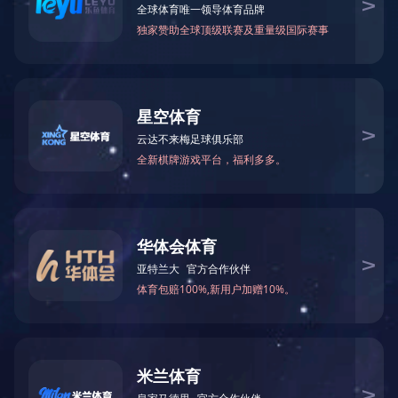
kaiyun·开云（中国）官方网站
您的位置：
kai
关于我们
kaiyun·开云（中国）官方网站-kaiyun.com
公司愿景：
做中国最实用的
公司简介
核心价值观：
kaiyun·开云（中国）官方网站
为客户提供更专
为员工提供更高
在线客服
为社会创造更实
领导关怀
公司宗旨：
资质荣誉
服务热线
以人为本
务实创新
追求卓越
kaiyun·开云（中国）官方
微信咨询
网站-kaiyun.com