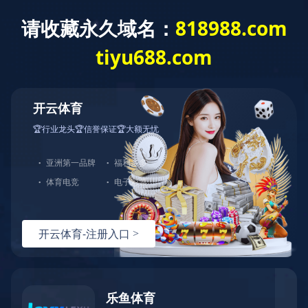
kaiyun·开云（中国）官方网站
欢迎访问kaiyun·开云（中国）官方网站-kaiyun.com 官方网站！
专业GIS(地理
提供地理信息平台、智慧气
梦图kaiyun·开云（中国）官方网站
关于我们
产品服务
经典案例
行业应用