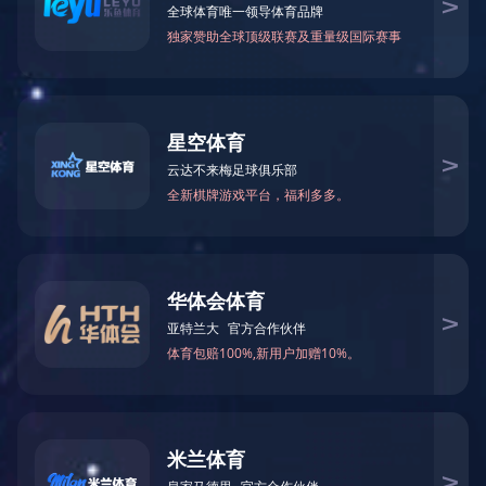
kaiyun·开云（中国）官方网站
您的位置：
kai
kaiyun·开云（中国）官方
kaiyun·开云（中国）官方网站-kaiyun.com
网站
kaiyun·开云（中国）官方网站
项目动态
4月19日，玉林
建共同防范和应对
行业资讯
案》制定了玉林市
橙色、红色预警信
kaiyun·开云（中国）官方
等职业学校）的停
网站-kaiyun.com
CONTACT US
长沙公司：