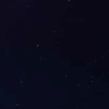
建设中提供的技术支撑成效，并就下一阶段的地质灾害
其他县市区加紧谋划，加快推进“点面双控”体系建设，
坝。
技术单位的合作，为湖南省地质灾害防治工作贡献更多