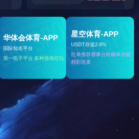
在线客服
服务热线
人民政府、邵阳市其他八县（市）三区及隆回县25个