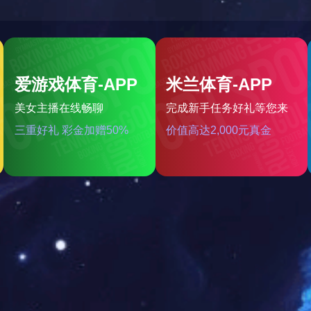
源所技术专家向省自然资源厅、邵阳市自然资源和规划局、隆回县