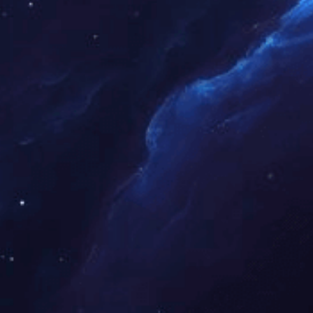
系统展示了项目技术路线、阶段性成果及主要做法与成效。在项
县地质灾害风险双控移动平台。该平台围绕地质灾害风险双控全
一体的县级地质灾害风险管控智慧服务系统，提高管理效率和现