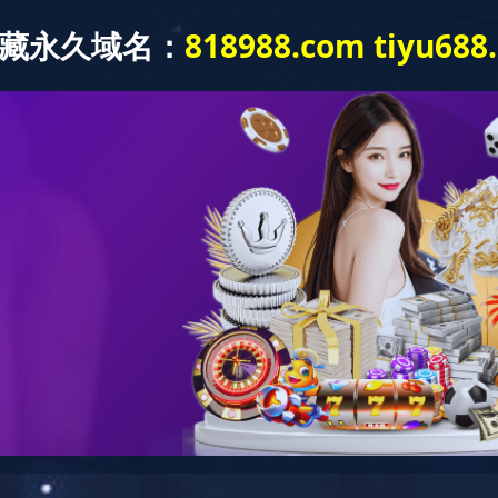
！
网站地图
（
百度
/
理信息系统)平台系统服务商
慧气象服务、地灾预警的专业解决方案
关于我们
产品服务
经典案
kaiyun·开云（中国）官方网站-kaiyun.com