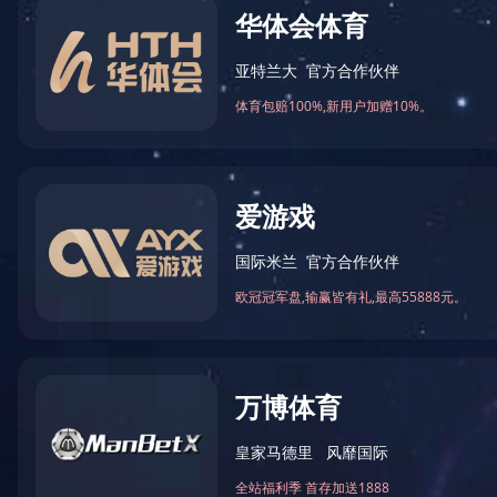
您的位置：
kaiyun·开云（中国）官方
网站
kaiyun·开云（中国）官方网站
项目动态
9月19日
市自然资源和
行业资讯
武等相关领导
kaiyun·开云（中国）官方
网站-kaiyun.com